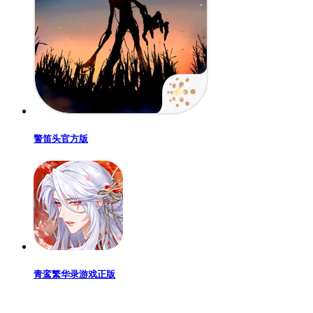
警笛头官方版
青鸾繁华录游戏正版