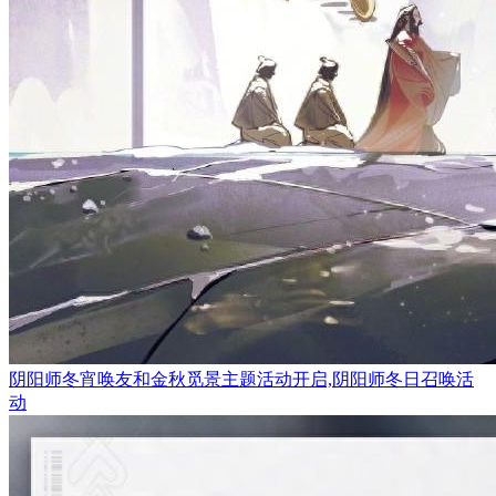
阴阳师冬宵唤友和金秋觅景主题活动开启,阴阳师冬日召唤活
动