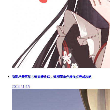
鸣潮培养五星共鸣者椿攻略，鸣潮新角色椿加点养成攻略
2024-11-15