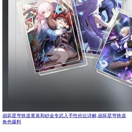
崩坏星穹铁道黄泉和砂金专武入手性价比详解,崩坏星穹铁道
角色爆料