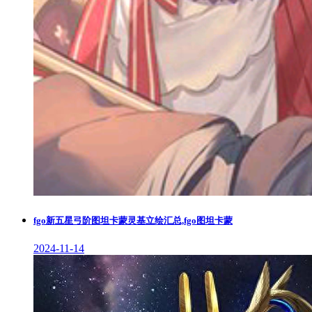
fgo新五星弓阶图坦卡蒙灵基立绘汇总,fgo图坦卡蒙
2024-11-14