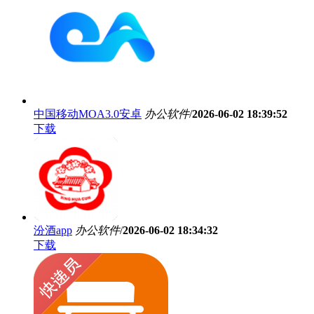
中国移动MOA3.0安卓
办公软件
/
2026-06-02 18:39:52
下载
汾酒app
办公软件
/
2026-06-02 18:34:32
下载