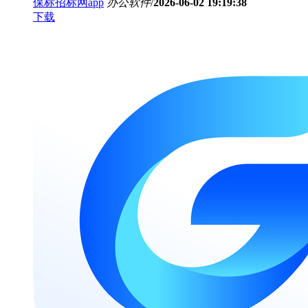
保标招标网app
办公软件
/
2026-06-02 19:19:38
下载