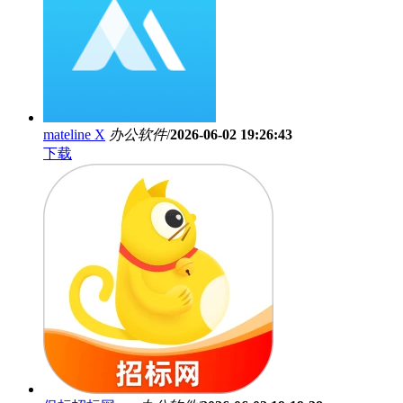
mateline X
办公软件
/
2026-06-02 19:26:43
下载