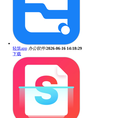
轻筑app
办公软件
/
2026-06-16 14:18:29
下载