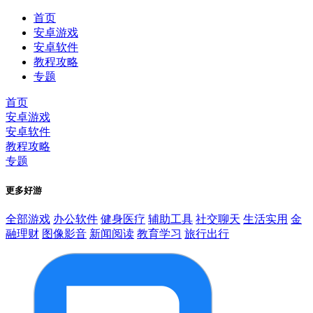
首页
安卓游戏
安卓软件
教程攻略
专题
首页
安卓游戏
安卓软件
教程攻略
专题
更多好游
全部游戏
办公软件
健身医疗
辅助工具
社交聊天
生活实用
金
融理财
图像影音
新闻阅读
教育学习
旅行出行