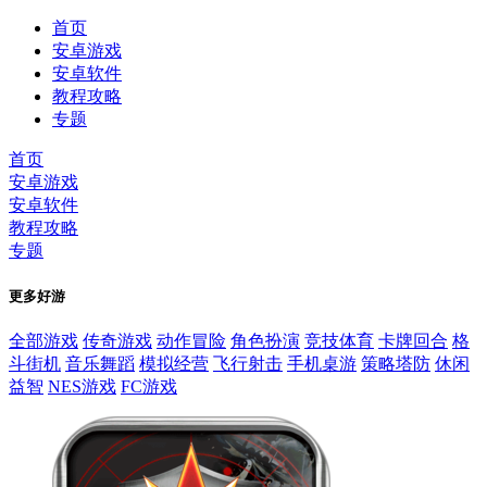
首页
安卓游戏
安卓软件
教程攻略
专题
首页
安卓游戏
安卓软件
教程攻略
专题
更多好游
全部游戏
传奇游戏
动作冒险
角色扮演
竞技体育
卡牌回合
格
斗街机
音乐舞蹈
模拟经营
飞行射击
手机桌游
策略塔防
休闲
益智
NES游戏
FC游戏