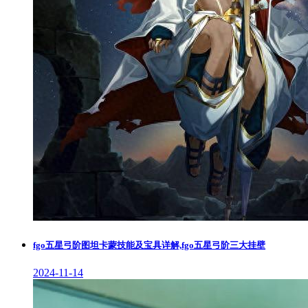
fgo五星弓阶图坦卡蒙技能及宝具详解,fgo五星弓阶三大挂壁
2024-11-14