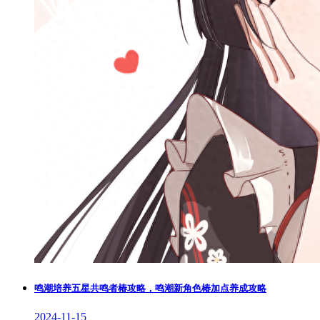
鸣潮培养五星共鸣者椿攻略，鸣潮新角色椿加点养成攻略
2024-11-15