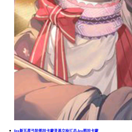
fgo新五星弓阶图坦卡蒙灵基立绘汇总,fgo图坦卡蒙