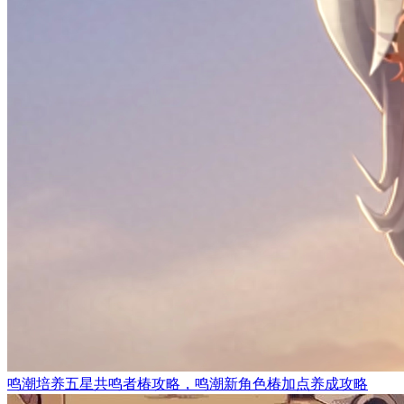
鸣潮培养五星共鸣者椿攻略，鸣潮新角色椿加点养成攻略