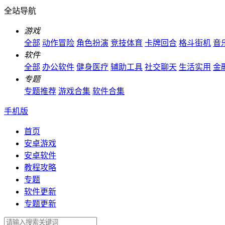
全站导航
游戏
全部
动作冒险
角色扮演
竞技体育
卡牌回合
格斗街机
音
软件
全部
办公软件
健身医疗
辅助工具
社交聊天
生活实用
金
专题
专题推荐
游戏合集
软件合集
手机版
首页
安卓游戏
安卓软件
教程攻略
专题
软件更新
专题更新