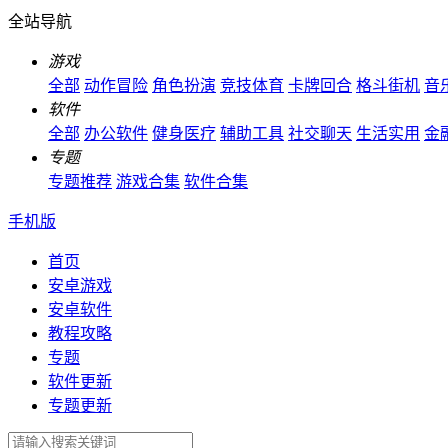
全站导航
游戏
全部
动作冒险
角色扮演
竞技体育
卡牌回合
格斗街机
音
软件
全部
办公软件
健身医疗
辅助工具
社交聊天
生活实用
金
专题
专题推荐
游戏合集
软件合集
手机版
首页
安卓游戏
安卓软件
教程攻略
专题
软件更新
专题更新