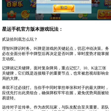
星运手机官方版本游戏玩法：
贰柒拾到底怎么玩？
理智叫牌识时务。叫牌是游戏的关键起点，切忌冲动决策。务
必在全面分析手中牌型后再决定是否叫牌，审时度势才能掌握
主动权。
记牌就记关键牌。面对复杂牌局，重点记忆7、10、K这三张
关键牌，它们既是连接顺子的重要节点，也常被忽视却影响全
局的大牌。
单双不过必须打。当你手中同时掌控单张和对子的最大牌时，
应优先打出此类组合，确保牌权牢牢在握，避免优势局面被轻
易逆转。
远传对子近传单。作为农民玩家，与队友配合至关重要。若队