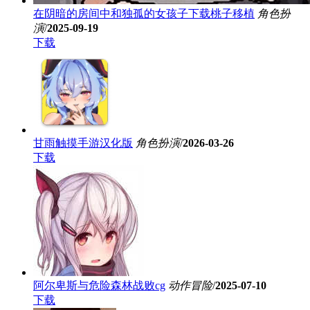
在阴暗的房间中和独孤的女孩子下载桃子移植
角色扮
演
/
2025-09-19
下载
甘雨触摸手游汉化版
角色扮演
/
2026-03-26
下载
阿尔卑斯与危险森林战败cg
动作冒险
/
2025-07-10
下载