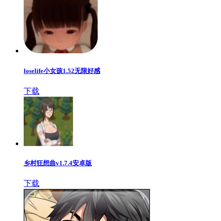
loselife小女孩1.52无限好感
下载
乡村狂想曲v1.7.4安卓版
下载