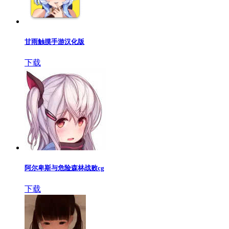
甘雨触摸手游汉化版
下载
阿尔卑斯与危险森林战败cg
下载