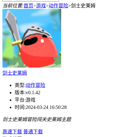
当前位置:
首页
>
游戏
>
动作冒险
>
剑士史莱姆
剑士史莱姆
类型:
动作冒险
版本:
v0.1.42
平台:
游戏
时间:
2024-03-24 16:50:28
剑士史莱姆
冒险
闯关
史莱姆主题
高速下载
普通下载