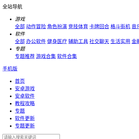
全站导航
游戏
全部
动作冒险
角色扮演
竞技体育
卡牌回合
格斗街机
音
软件
全部
办公软件
健身医疗
辅助工具
社交聊天
生活实用
金
专题
专题推荐
游戏合集
软件合集
手机版
首页
安卓游戏
安卓软件
教程攻略
专题
软件更新
专题更新