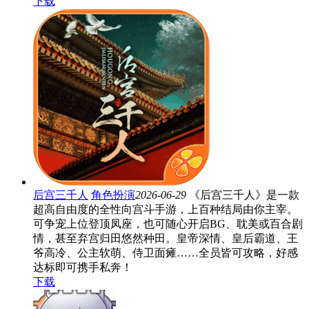
下载
后宫三千人
角色扮演
2026-06-29
《后宫三千人》是一款
超高自由度的全性向宫斗手游，上百种结局由你主宰。
可争宠上位登顶凤座，也可随心开启BG、耽美或百合剧
情，甚至弃宫归田悠然种田。皇帝深情、皇后霸道、王
爷高冷、公主软萌、侍卫面瘫……全员皆可攻略，好感
达标即可携手私奔！
下载