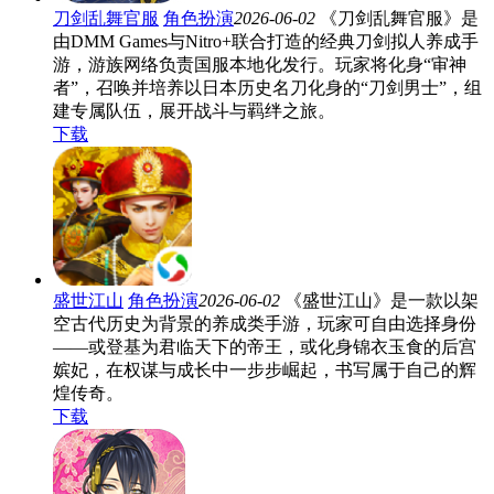
刀剑乱舞官服
角色扮演
2026-06-02
《刀剑乱舞官服》是
由DMM Games与Nitro+联合打造的经典刀剑拟人养成手
游，游族网络负责国服本地化发行。玩家将化身“审神
者”，召唤并培养以日本历史名刀化身的“刀剑男士”，组
建专属队伍，展开战斗与羁绊之旅。
下载
盛世江山
角色扮演
2026-06-02
《盛世江山》是一款以架
空古代历史为背景的养成类手游，玩家可自由选择身份
——或登基为君临天下的帝王，或化身锦衣玉食的后宫
嫔妃，在权谋与成长中一步步崛起，书写属于自己的辉
煌传奇。
下载