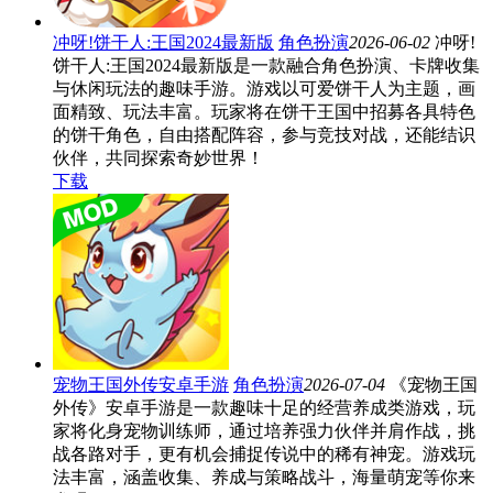
冲呀!饼干人:王国2024最新版
角色扮演
2026-06-02
冲呀!
饼干人:王国2024最新版是一款融合角色扮演、卡牌收集
与休闲玩法的趣味手游。游戏以可爱饼干人为主题，画
面精致、玩法丰富。玩家将在饼干王国中招募各具特色
的饼干角色，自由搭配阵容，参与竞技对战，还能结识
伙伴，共同探索奇妙世界！
下载
宠物王国外传安卓手游
角色扮演
2026-07-04
《宠物王国
外传》安卓手游是一款趣味十足的经营养成类游戏，玩
家将化身宠物训练师，通过培养强力伙伴并肩作战，挑
战各路对手，更有机会捕捉传说中的稀有神宠。游戏玩
法丰富，涵盖收集、养成与策略战斗，海量萌宠等你来