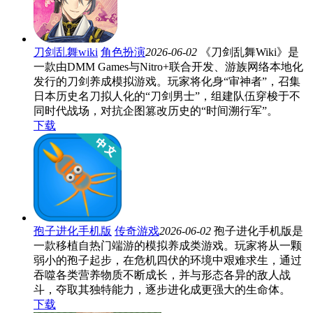
刀剑乱舞wiki
角色扮演
2026-06-02
《刀剑乱舞Wiki》是
一款由DMM Games与Nitro+联合开发、游族网络本地化
发行的刀剑养成模拟游戏。玩家将化身“审神者”，召集
日本历史名刀拟人化的“刀剑男士”，组建队伍穿梭于不
同时代战场，对抗企图篡改历史的“时间溯行军”。
下载
孢子进化手机版
传奇游戏
2026-06-02
孢子进化手机版是
一款移植自热门端游的模拟养成类游戏。玩家将从一颗
弱小的孢子起步，在危机四伏的环境中艰难求生，通过
吞噬各类营养物质不断成长，并与形态各异的敌人战
斗，夺取其独特能力，逐步进化成更强大的生命体。
下载