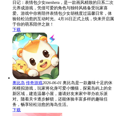
日记：表情包少女menhera，是一款画风精致的日系二次
元养成游戏，凭借可爱的角色与独特风格备受玩家喜
爱。游戏中你将陪伴表情包少女胡桃度过温馨日常，体
验轻松治愈的互动时光。4月16日正式上线，快来开启属
于你的萌系陪伴之旅！
下载
奥比岛
传奇游戏
2026-06-01
奥比岛是一款趣味十足的休
闲模拟游戏，玩家将化身可爱小懒猫，探索岛屿上的全
新区域，建造温馨小屋，邀请好友来家中举办欢乐派
对。随着关卡逐步解锁，还能体验丰富多样的趣味任
务，畅享轻松治愈的海岛生活。
下载