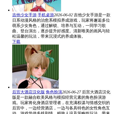
吉他少女手游
手机桌游
2026-06-02
吉他少女手游是一款
日系动漫风格的治愈系模拟养成游戏，玩家将邂逅多位
萌系少女角色，通过解锁、培养与互动，一同学习歌
曲、登台演出，逐步提升好感度。清新唯美的画风与轻
松温馨的玩法，带来沉浸式的养成体验。
下载
后宫大酒店汉化版
角色扮演
2026-06-27
后宫大酒店汉化
版是一款融合欧美风格与模拟经营元素的角色扮演游
戏。玩家将化身酒店管理者，在充满权谋与情感交织的
后宫中，一边经营酒店，一边与各具特色的女性角色互
动。游戏凭借多线剧情、精致人设及策略性玩法，带来