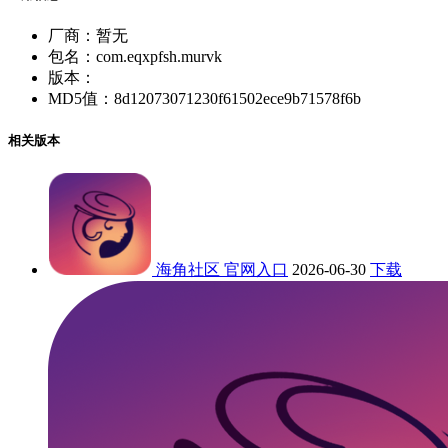
厂商：
暂无
包名：
com.eqxpfsh.murvk
版本：
MD5值：
8d12073071230f61502ece9b71578f6b
相关版本
海角社区 官网入口
2026-06-30
下载