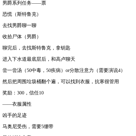
男爵系列任务——票
恐慌（斯特鲁克）
去找男爵聊一聊
收拾尸体（男爵）
聊完后，去找斯特鲁克，拿钥匙
进入下水道最底层后，和高卢聊天
尝一尝汤（50中毒，50疾病）or分散注意力（需要演说4）
然后把周围垃圾桶翻个遍，可以找到衣服，抗寒很管用
奖励：300，信任10
——衣服属性
凶手的足迹
马奥尼受伤，需要5绷带