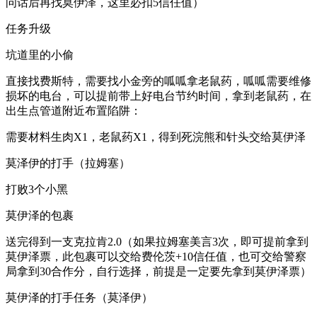
问话后再找莫伊泽，这里必扣5信任值）
任务升级
坑道里的小偷
直接找费斯特，需要找小金旁的呱呱拿老鼠药，呱呱需要维修
损坏的电台，可以提前带上好电台节约时间，拿到老鼠药，在
出生点管道附近布置陷阱：
需要材料生肉X1，老鼠药X1，得到死浣熊和针头交给莫伊泽
莫泽伊的打手（拉姆塞）
打败3个小黑
莫伊泽的包裹
送完得到一支克拉肯2.0（如果拉姆塞美言3次，即可提前拿到
莫伊泽票，此包裹可以交给费伦茨+10信任值，也可交给警察
局拿到30合作分，自行选择，前提是一定要先拿到莫伊泽票）
莫伊泽的打手任务（莫泽伊）