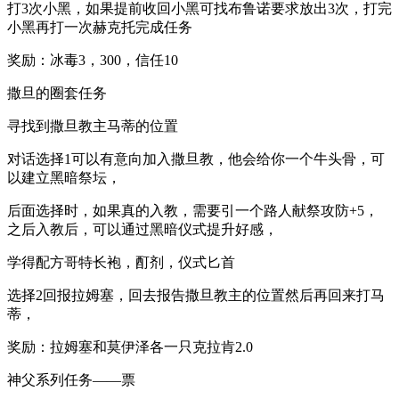
打3次小黑，如果提前收回小黑可找布鲁诺要求放出3次，打完
小黑再打一次赫克托完成任务
奖励：冰毒3，300，信任10
撒旦的圈套任务
寻找到撒旦教主马蒂的位置
对话选择1可以有意向加入撒旦教，他会给你一个牛头骨，可
以建立黑暗祭坛，
后面选择时，如果真的入教，需要引一个路人献祭攻防+5，
之后入教后，可以通过黑暗仪式提升好感，
学得配方哥特长袍，酊剂，仪式匕首
选择2回报拉姆塞，回去报告撒旦教主的位置然后再回来打马
蒂，
奖励：拉姆塞和莫伊泽各一只克拉肯2.0
神父系列任务——票