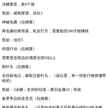
冰糖窝里，捡6个屎
奖励：罐装啤酒，信任3
神秘包裹（拉姆塞）
将包裹给斯塔基，私自打开，需要赔偿200才能继续
奖励：信任5
间谍行动（拉姆塞）
需要堡垒那边好感度全部50以上
新针头（拉姆塞）
去目标地点，偷取注射针头，（该位置，有一些医疗物资绷带
啥的）
奖励：3冰糖；史诗的垃圾；废旧金属10；布袋
备受争议的送货员（拉姆塞）
将包裹送给多礼，（注意中途如果点开包裹会得到10包冰糖，