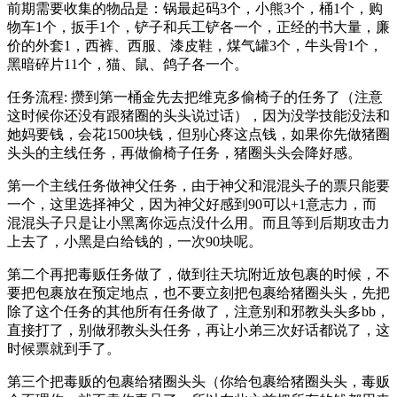
前期需要收集的物品是：锅最起码3个，小熊3个，桶1个，购
物车1个，扳手1个，铲子和兵工铲各一个，正经的书大量，廉
价的外套1，西裤、西服、漆皮鞋，煤气罐3个，牛头骨1个，
黑暗碎片11个，猫、鼠、鸽子各一个。
任务流程: 攒到第一桶金先去把维克多偷椅子的任务了（注意
这时候你还没有跟猪圈的头头说过话），因为没学技能没法和
她妈要钱，会花1500块钱，但别心疼这点钱，如果你先做猪圈
头头的主线任务，再做偷椅子任务，猪圈头头会降好感。
第一个主线任务做神父任务，由于神父和混混头子的票只能要
一个，这里选择神父，因为神父好感到90可以+1意志力，而
混混头子只是让小黑离你远点没什么用。而且等到后期攻击力
上去了，小黑是白给钱的，一次90块呢。
第二个再把毒贩任务做了，做到往天坑附近放包裹的时候，不
要把包裹放在预定地点，也不要立刻把包裹给猪圈头头，先把
除了这个任务的其他所有任务做了，注意别和邪教头头多bb，
直接打了，别做邪教头头任务，再让小弟三次好话都说了，这
时候票就到手了。
第三个把毒贩的包裹给猪圈头头（你给包裹给猪圈头头，毒贩