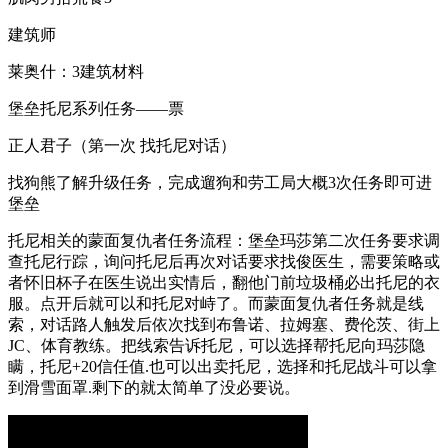
建筑师
莱奥什：3建筑材料
堡垒托尼系列任务——票
正人君子（第一次 找托尼对话）
找狗熊了解升级任务，完成遛狗和劳工局大概3次任务即可进
堡垒
托尼相关的蒙面复仇者任务流程：堡垒玛莎第二次任务要求调
查托尼行踪，询问托尼后再次对话要求找俊医生，需要策略或
者怀旧杯子在医生说出实情后，翻他门前垃圾桶必出托尼的衣
服。点开后就可以和托尼对峙了。而蒙面复仇者任务就是线
索，对话路人触发后依次找到布鲁诺、拉姆塞、费伦茨、街上
JC、体育教练。把线索告诉托尼，可以选择帮托尼向玛莎隐
瞒，托尼+20信任值.也可以出卖托尼，选择和托尼战斗可以拿
到滑雪面罩.剩下的就太简单了没必要说。