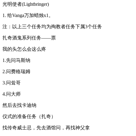
光明使者(Lightbringer)
1. 给Vanga万加蜡烛x1。
注：以上三个任务均为殉教者任务下属3个任务
扎奇酒鬼系列任务——票
我的头怎么会这么疼
1.先问马斯纳
2.问费格瑞姆
3.问耸哥
4.问大师
然后去找卡迪纳
仪式的准备任务（扎奇）
找传奇威士忌，先去酒馆问，再找神父拿