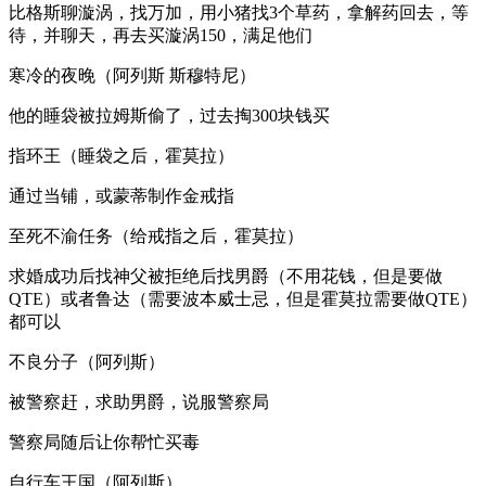
比格斯聊漩涡，找万加，用小猪找3个草药，拿解药回去，等
待，并聊天，再去买漩涡150，满足他们
寒冷的夜晚（阿列斯 斯穆特尼）
他的睡袋被拉姆斯偷了，过去掏300块钱买
指环王（睡袋之后，霍莫拉）
通过当铺，或蒙蒂制作金戒指
至死不渝任务（给戒指之后，霍莫拉）
求婚成功后找神父被拒绝后找男爵（不用花钱，但是要做
QTE）或者鲁达（需要波本威士忌，但是霍莫拉需要做QTE）
都可以
不良分子（阿列斯）
被警察赶，求助男爵，说服警察局
警察局随后让你帮忙买毒
自行车王国（阿列斯）