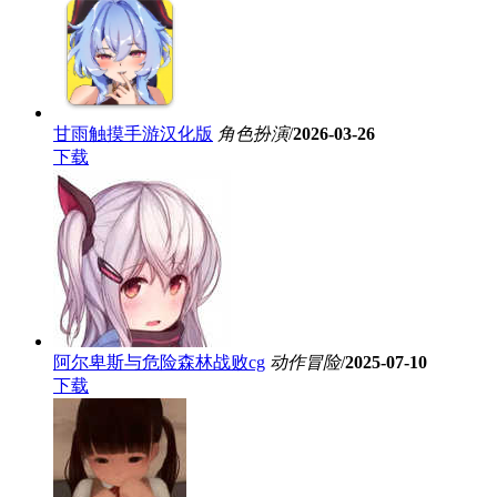
甘雨触摸手游汉化版
角色扮演
/
2026-03-26
下载
阿尔卑斯与危险森林战败cg
动作冒险
/
2025-07-10
下载