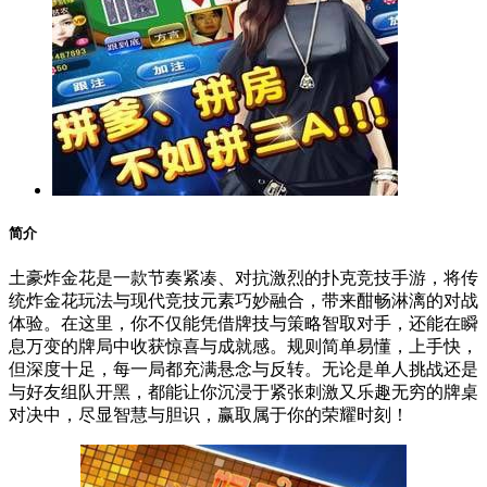
简介
土豪炸金花是一款节奏紧凑、对抗激烈的扑克竞技手游，将传
统炸金花玩法与现代竞技元素巧妙融合，带来酣畅淋漓的对战
体验。在这里，你不仅能凭借牌技与策略智取对手，还能在瞬
息万变的牌局中收获惊喜与成就感。规则简单易懂，上手快，
但深度十足，每一局都充满悬念与反转。无论是单人挑战还是
与好友组队开黑，都能让你沉浸于紧张刺激又乐趣无穷的牌桌
对决中，尽显智慧与胆识，赢取属于你的荣耀时刻！