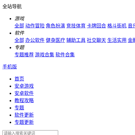
全站导航
游戏
全部
动作冒险
角色扮演
竞技体育
卡牌回合
格斗街机
音
软件
全部
办公软件
健身医疗
辅助工具
社交聊天
生活实用
金
专题
专题推荐
游戏合集
软件合集
手机版
首页
安卓游戏
安卓软件
教程攻略
专题
软件更新
专题更新