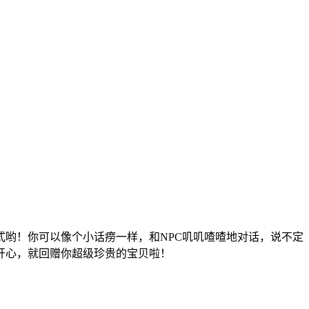
式哟！你可以像个小话痨一样，和NPC叽叽喳喳地对话，说不定
开心，就回赠你超级珍贵的宝贝啦！