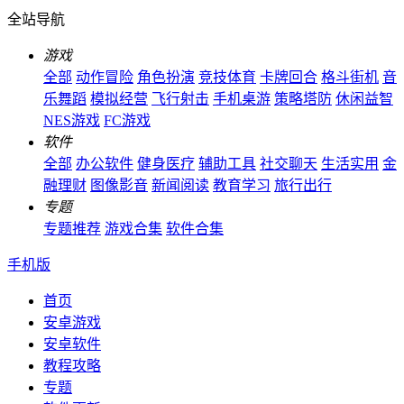
全站导航
游戏
全部
动作冒险
角色扮演
竞技体育
卡牌回合
格斗街机
音
乐舞蹈
模拟经营
飞行射击
手机桌游
策略塔防
休闲益智
NES游戏
FC游戏
软件
全部
办公软件
健身医疗
辅助工具
社交聊天
生活实用
金
融理财
图像影音
新闻阅读
教育学习
旅行出行
专题
专题推荐
游戏合集
软件合集
手机版
首页
安卓游戏
安卓软件
教程攻略
专题