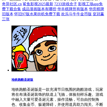
奇异社区.cn
鲨鱼影视2025最新
7233游戏盒子
影视工场app免
费下载合集
成品漫画版本有哪些
华丰棋牌所有版本
华庆棋牌
旧版本
怀旧97版水果街机免费下载
欢乐斗牛牛金币版
皇冠赢
三张
地铁跑酷圣诞版
地铁跑酷圣诞版是一款充满节日氛围的跑酷游戏，玩家
将在布满圣诞装饰的轨道上飞驰，体验别样乐趣。游戏
中融入大量可爱圣诞元素，操作流畅，可自由控制角
色、收集金币、躲避障碍，并使用道具助力闯关。不断