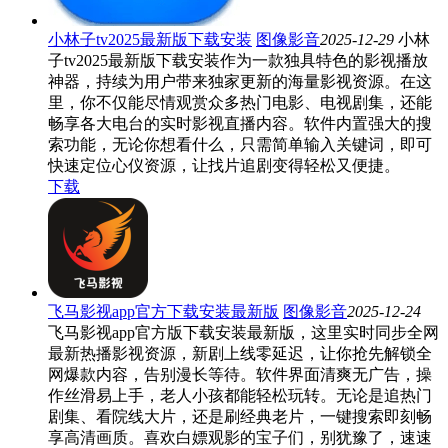
小林子tv2025最新版下载安装
图像影音
2025-12-29
小林
子tv2025最新版下载安装作为一款独具特色的影视播放
神器，持续为用户带来独家更新的海量影视资源。在这
里，你不仅能尽情观赏众多热门电影、电视剧集，还能
畅享各大电台的实时影视直播内容。软件内置强大的搜
索功能，无论你想看什么，只需简单输入关键词，即可
快速定位心仪资源，让找片追剧变得轻松又便捷。
下载
飞马影视app官方下载安装最新版
图像影音
2025-12-24
飞马影视app官方版下载安装最新版，这里实时同步全网
最新热播影视资源，新剧上线零延迟，让你抢先解锁全
网爆款内容，告别漫长等待。软件界面清爽无广告，操
作丝滑易上手，老人小孩都能轻松玩转。无论是追热门
剧集、看院线大片，还是刷经典老片，一键搜索即刻畅
享高清画质。喜欢白嫖观影的宝子们，别犹豫了，速速